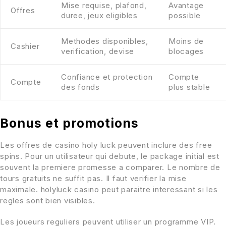
Mise requise, plafond,
Avantage
Offres
duree, jeux eligibles
possible
Methodes disponibles,
Moins de
Cashier
verification, devise
blocages
Confiance et protection
Compte
Compte
des fonds
plus stable
Bonus et promotions
Les offres de casino holy luck peuvent inclure des free
spins. Pour un utilisateur qui debute, le package initial est
souvent la premiere promesse a comparer. Le nombre de
tours gratuits ne suffit pas. Il faut verifier la mise
maximale. holyluck casino peut paraitre interessant si les
regles sont bien visibles.
Les joueurs reguliers peuvent utiliser un programme VIP.