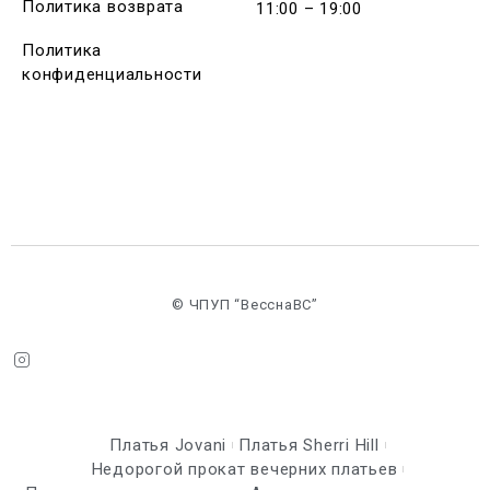
Политика возврата
11:00 – 19:00
Политика
конфиденциальности
© ЧПУП “ВесснаВС”
Платья Jovani
Платья Sherri Hill
Недорогой прокат вечерних платьев