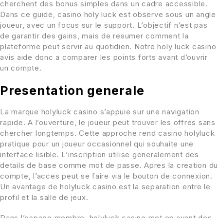
cherchent des bonus simples dans un cadre accessible.
Dans ce guide, casino holy luck est observe sous un angle
joueur, avec un focus sur le support. L’objectif n’est pas
de garantir des gains, mais de resumer comment la
plateforme peut servir au quotidien. Notre holy luck casino
avis aide donc a comparer les points forts avant d’ouvrir
un compte.
Presentation generale
La marque holyluck casino s’appuie sur une navigation
rapide. A l’ouverture, le joueur peut trouver les offres sans
chercher longtemps. Cette approche rend casino holyluck
pratique pour un joueur occasionnel qui souhaite une
interface lisible. L’inscription utilise generalement des
details de base comme mot de passe. Apres la creation du
compte, l’acces peut se faire via le bouton de connexion.
Un avantage de holyluck casino est la separation entre le
profil et la salle de jeux.
Dans l’espace membre, holyluck casino met en avant des