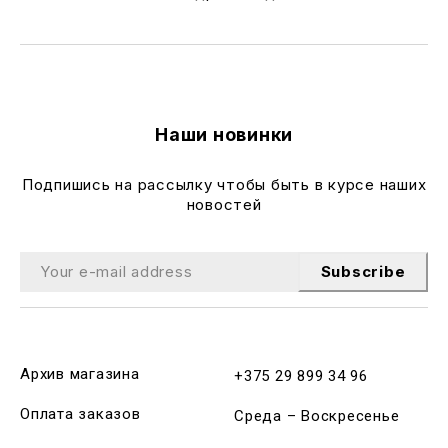
Наши новинки
Подпишись на рассылку чтобы быть в курсе наших
новостей
Subscribe
Архив магазина
+375 29 899 34 96
Оплата заказов
Среда – Воскресенье