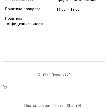
Политика возврата
11:00 – 19:00
Политика
конфиденциальности
© ЧПУП “ВесснаВС”
Платья Jovani
Платья Sherri Hill