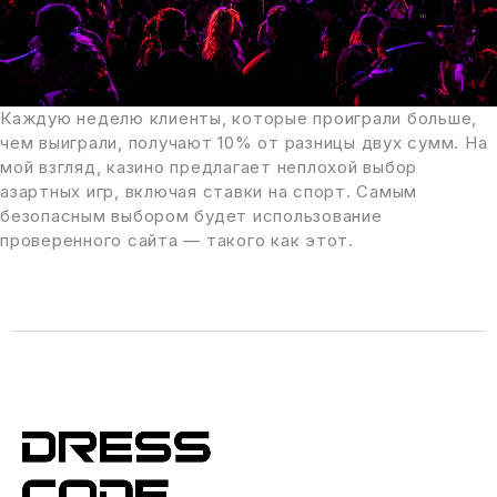
Каждую неделю клиенты, которые проиграли больше,
чем выиграли, получают 10% от разницы двух сумм. На
мой взгляд, казино предлагает неплохой выбор
азартных игр, включая ставки на спорт. Самым
безопасным выбором будет использование
проверенного сайта — такого как этот.