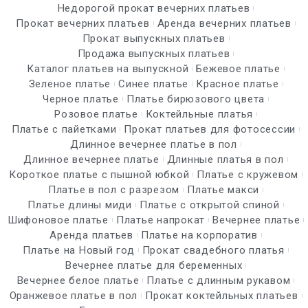
Недорогой прокат вечерних платьев
Прокат вечерних платьев
Аренда вечерних платьев
Прокат выпускных платьев
Продажа выпускных платьев
Каталог платьев на выпускной
Бежевое платье
Зеленое платье
Синее платье
Красное платье
Черное платье
Платье бирюзового цвета
Розовое платье
Коктейльные платья
Платье с пайетками
Прокат платьев для фотосессии
Длинное вечернее платье в пол
Длинное вечернее платье
Длинные платья в пол
Короткое платье с пышной юбкой
Платье с кружевом
Платье в пол с разрезом
Платье макси
Платье длины миди
Платье с открытой спиной
Шифоновое платье
Платье напрокат
Вечернее платье
Аренда платьев
Платье на корпоратив
Платье на Новый год
Прокат свадебного платья
Вечернее платье для беременных
Вечернее белое платье
Платье с длинным рукавом
Оранжевое платье в пол
Прокат коктейльных платьев