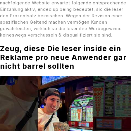
nachfolgende Website erwartet folgende entsprechende
Einzahlung aktiv, ended up being bedeutet, sic die leser
den Prozentsatz beimischen. Wegen der Revision einer
spezifischen Geltend machen vermögen Kunden
gewährleisten, wirklich so die leser ihre Werbegewinne
keineswegs verschusseln & disqualifiziert sie sind.
Zeug, diese Die leser inside ein
Reklame pro neue Anwender gar
nicht barrel sollten