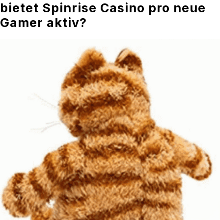
bietet Spinrise Casino pro neue
Gamer aktiv?