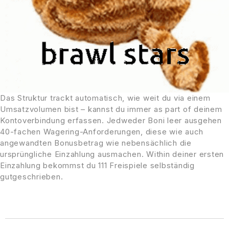
Das Struktur trackt automatisch, wie weit du via einem
Umsatzvolumen bist – kannst du immer as part of deinem
Kontoverbindung erfassen. Jedweder Boni leer ausgehen
40-fachen Wagering-Anforderungen, diese wie auch
angewandten Bonusbetrag wie nebensächlich die
ursprüngliche Einzahlung ausmachen. Within deiner ersten
Einzahlung bekommst du 111 Freispiele selbständig
gutgeschrieben.