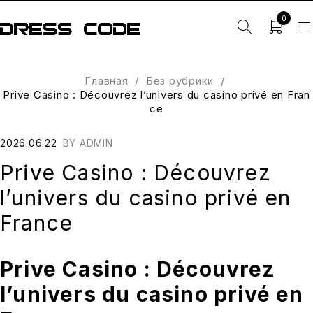
0
Главная
/
Без рубрики
/
Prive Casino : Découvrez l’univers du casino privé en Fran
ce
2026.06.22
BY
ADMIN
Prive Casino : Découvrez
l’univers du casino privé en
France
Prive Casino : Découvrez
l’univers du casino privé en