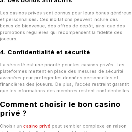
3. Des bonus attractifs
Les casinos privés sont connus pour leurs bonus généreux
et personnalisés. Ces incitations peuvent inclure des
bonus de bienvenue, des offres de dépôt, ainsi que des
promotions régulières qui récompensent la fidélité des
joueurs.
4. Confidentialité et sécurité
La sécurité est une priorité pour les casinos privés. Les
plateformes mettent en place des mesures de sécurité
avancées pour protéger les données personnelles et
financières des joueurs. De plus, l’accès restreint garantit
que les informations des membres restent confidentielles.
Comment choisir le bon casino
privé ?
Choisir un
casino privé
peut sembler complexe en raison