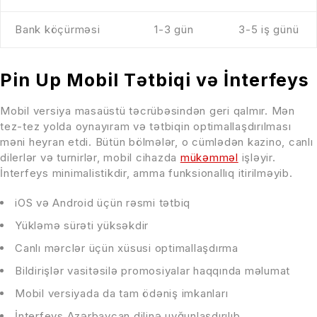
Bank köçürməsi
1-3 gün
3-5 iş günü
Pin Up Mobil Tətbiqi və İnterfeys
Mobil versiya masaüstü təcrübəsindən geri qalmır. Mən
tez-tez yolda oynayıram və tətbiqin optimallaşdırılması
məni heyran etdi. Bütün bölmələr, o cümlədən kazino, canlı
dilerlər və turnirlər, mobil cihazda
mükəmməl
işləyir.
İnterfeys minimalistikdir, amma funksionallıq itirilməyib.
iOS və Android üçün rəsmi tətbiq
Yükləmə sürəti yüksəkdir
Canlı mərclər üçün xüsusi optimallaşdırma
Bildirişlər vasitəsilə promosiyalar haqqında məlumat
Mobil versiyada da tam ödəniş imkanları
İnterfeys Azərbaycan dilinə uyğunlaşdırılıb