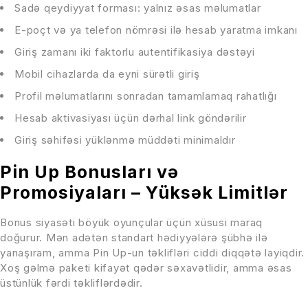
Sadə qeydiyyat forması: yalnız əsas məlumatlar
E-poçt və ya telefon nömrəsi ilə hesab yaratma imkanı
Giriş zamanı iki faktorlu autentifikasiya dəstəyi
Mobil cihazlarda da eyni sürətli giriş
Profil məlumatlarını sonradan tamamlamaq rahatlığı
Hesab aktivasiyası üçün dərhal link göndərilir
Giriş səhifəsi yüklənmə müddəti minimaldır
Pin Up Bonusları və
Promosiyaları – Yüksək Limitlər
Bonus siyasəti böyük oyunçular üçün xüsusi maraq
doğurur. Mən adətən standart hədiyyələrə şübhə ilə
yanaşıram, amma Pin Up-un təklifləri ciddi diqqətə layiqdir.
Xoş gəlmə paketi kifayət qədər səxavətlidir, amma əsas
üstünlük fərdi təkliflərdədir.