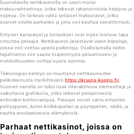
Suomalaisilla nettikasinoilla on usein monia
maksuvaihtoehtoja, jotka tekevät rahansiirroista helppoa ja
nopeaa. On tärkeää valita sellaiset maksutavat, jotka
sopivat sinulle parhaiten ja joita voit käyttää vaivattomasti.
Erityiset kampanjat ja turnaukset ovat myös loistava tapa
sitouttaa pelaajia. Nettikasinot järjestävät usein kilpailuja,
joissa voit voittaa upeita palkintoja. Osallistumalla näihin
tapahtumiin voit saada lisäjännitystä pelaamiseesi ja
mahdollisuuden voittaa suuria summia.
Teknologian kehitys on muuttanut nettikasinoiden
pelikokemusta merkittävästi
https://kruuna-kasino.fi/
.
Vuosien varrella on tullut lisää interaktiivisia elementtejä ja
vaikuttavia grafiikoita, jotka tekevät pelaamisesta
entistäkin kiehtovampaa. Pelaajat voivat valita erilaisten
pelityyppien, kuten kolikkopelien ja pöytäpelien, välillä, ja
nauttia ainutlaatuisista elämyksistä.
Parhaat nettikasinot, joissa on