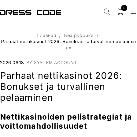
0
Главная
/
Без рубрики
/
Parhaat nettikasinot 2026: Bonukset ja turvallinen pelaamin
en
2026.06.18
BY
SYSTEM ACCOUNT
Parhaat nettikasinot 2026:
Bonukset ja turvallinen
pelaaminen
Nettikasinoiden pelistrategiat ja
voittomahdollisuudet