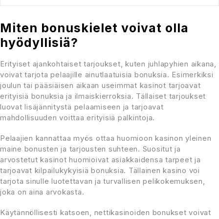
Miten bonuskielet voivat olla
hyödyllisiä?
Erityiset ajankohtaiset tarjoukset, kuten juhlapyhien aikana,
voivat tarjota pelaajille ainutlaatuisia bonuksia. Esimerkiksi
joulun tai pääsiäisen aikaan useimmat kasinot tarjoavat
erityisiä bonuksia ja ilmaiskierroksia. Tällaiset tarjoukset
luovat lisäjännitystä pelaamiseen ja tarjoavat
mahdollisuuden voittaa erityisiä palkintoja.
Pelaajien kannattaa myös ottaa huomioon kasinon yleinen
maine bonusten ja tarjousten suhteen. Suositut ja
arvostetut kasinot huomioivat asiakkaidensa tarpeet ja
tarjoavat kilpailukykyisiä bonuksia. Tällainen kasino voi
tarjota sinulle luotettavan ja turvallisen pelikokemuksen,
joka on aina arvokasta.
Käytännöllisesti katsoen, nettikasinoiden bonukset voivat