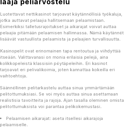
laaja peliarvostelu
Luotettavat nettikasinot tarjoavat käytännöllisiä työkaluja,
jotka auttavat pelaajia hallitsemaan pelaamistaan.
Esimerkiksi talletusrajoitukset ja aikarajat voivat auttaa
pelaajia pitämään pelaamisen hallinnassa. Nämä käytännöt
lisäävät vastuullista pelaamista ja pelaajien turvallisuutta.
Kasinopelit ovat erinomainen tapa rentoutua ja viihdyttää
itseään. Valittavanasi on monia erilaisia pelejä, aina
kolikkopeleistä klassisiin pöytäpeleihin. Eri kasinot
tarjoavat eri pelivalikoimia, joten kannattaa kokeilla eri
vaihtoehtoja.
Säännöllinen pelitarkastelu auttaa sinua ymmärtämään
pelitottumuksiasi. Se voi myös auttaa sinua asettamaan
realistisia tavoitteita ja rajoja. Ajan tasalla oleminen omista
pelitottumuksista voi parantaa pelikokemustasi.
Pelaamisen aikarajat: aseta itsellesi aikarajoja
pelaamiselle.