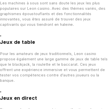
Les machines à sous sont sans doute les jeux les plus
populaires sur Leon casino. Avec des thèmes variés, des
graphismes époustouflants et des fonctionnalités
innovantes, vous êtes assuré de trouver des jeux
captivants qui vous tiendront en haleine.
Jeux de table
Pour les amateurs de jeux traditionnels, Leon casino
propose également une large gamme de jeux de table tels
que le blackjack, la roulette et le baccarat. Ces jeux
offrent une expérience immersive et vous permettent de
tester vos compétences contre d’autres joueurs ou la
banque.
Jeux en direct