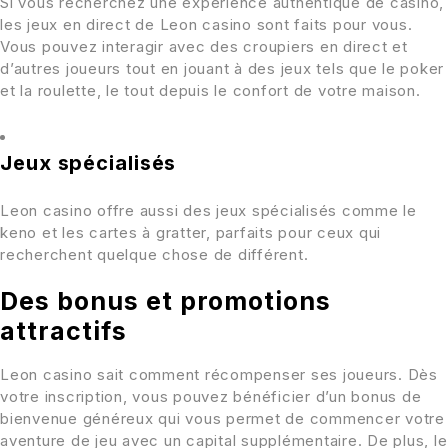
Si vous recherchez une expérience authentique de casino,
les jeux en direct de Leon casino sont faits pour vous.
Vous pouvez interagir avec des croupiers en direct et
d’autres joueurs tout en jouant à des jeux tels que le poker
et la roulette, le tout depuis le confort de votre maison.
Jeux spécialisés
Leon casino offre aussi des jeux spécialisés comme le
keno et les cartes à gratter, parfaits pour ceux qui
recherchent quelque chose de différent.
Des bonus et promotions
attractifs
Leon casino sait comment récompenser ses joueurs. Dès
votre inscription, vous pouvez bénéficier d’un bonus de
bienvenue généreux qui vous permet de commencer votre
aventure de jeu avec un capital supplémentaire. De plus, le