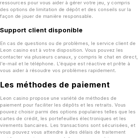
ressources pour vous aider à gérer votre jeu, y compris
des options de limitation de dépôt et des conseils sur la
façon de jouer de manière responsable.
Support client disponible
En cas de questions ou de problèmes, le service client de
Leon casino est à votre disposition. Vous pouvez les
contacter via plusieurs canaux, y compris le chat en direct,
l’e-mail et le téléphone. L’équipe est réactive et prête à
vous aider à résoudre vos problèmes rapidement.
Les méthodes de paiement
Leon casino propose une variété de méthodes de
paiement pour faciliter les dépôts et les retraits. Vous
pouvez choisir parmi des options populaires telles que les
cartes de crédit, les portefeuilles électroniques et les
virements bancaires. Les transactions sont sécurisées, et
vous pouvez vous attendre à des délais de traitement