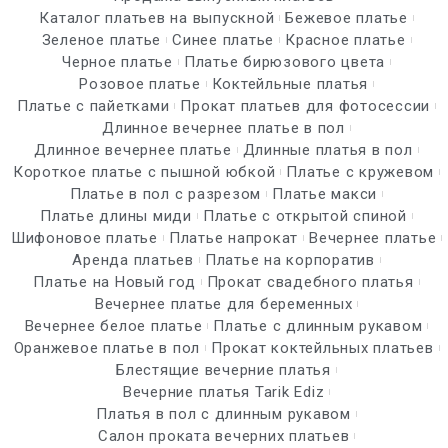
Каталог платьев на выпускной
Бежевое платье
Зеленое платье
Синее платье
Красное платье
Черное платье
Платье бирюзового цвета
Розовое платье
Коктейльные платья
Платье с пайетками
Прокат платьев для фотосессии
Длинное вечернее платье в пол
Длинное вечернее платье
Длинные платья в пол
Короткое платье с пышной юбкой
Платье с кружевом
Платье в пол с разрезом
Платье макси
Платье длины миди
Платье с открытой спиной
Шифоновое платье
Платье напрокат
Вечернее платье
Аренда платьев
Платье на корпоратив
Платье на Новый год
Прокат свадебного платья
Вечернее платье для беременных
Вечернее белое платье
Платье с длинным рукавом
Оранжевое платье в пол
Прокат коктейльных платьев
Блестящие вечерние платья
Вечерние платья Tarik Ediz
Платья в пол с длинным рукавом
Салон проката вечерних платьев