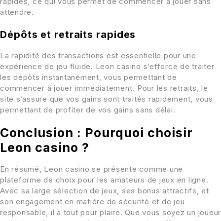
rapides, ce qui vous permet de commencer à jouer sans
attendre.
Dépôts et retraits rapides
La rapidité des transactions est essentielle pour une
expérience de jeu fluide. Leon casino s’efforce de traiter
les dépôts instantanément, vous permettant de
commencer à jouer immédiatement. Pour les retraits, le
site s’assure que vos gains sont traités rapidement, vous
permettant de profiter de vos gains sans délai.
Conclusion : Pourquoi choisir
Leon casino ?
En résumé, Leon casino se présente comme une
plateforme de choix pour les amateurs de jeux en ligne.
Avec sa large sélection de jeux, ses bonus attractifs, et
son engagement en matière de sécurité et de jeu
responsable, il a tout pour plaire. Que vous soyez un joueur