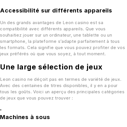
Accessibilité sur différents appareils
Un des grands avantages de Leon casino est sa
compatibilité avec différents appareils. Que vous
souhaitiez jouer sur un ordinateur, une tablette ou un
smartphone, la plateforme s’adapte parfaitement à tous
les formats. Cela signifie que vous pouvez profiter de vos
jeux préférés où que vous soyez, à tout moment.
Une large sélection de jeux
Leon casino ne déçoit pas en termes de variété de jeux.
Avec des centaines de titres disponibles, il y en a pour
tous les goûts. Voici un aperçu des principales catégories
de jeux que vous pouvez trouver :
Machines à sous