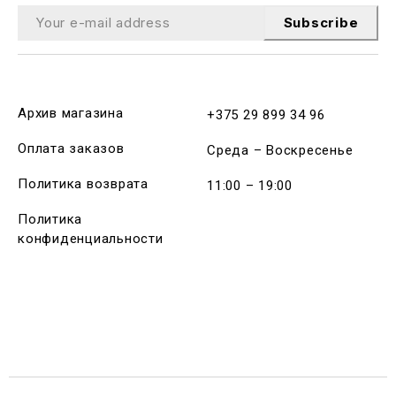
Subscribe
Архив магазина
+375 29 899 34 96
Оплата заказов
Среда – Воскресенье
Политика возврата
11:00 – 19:00
Политика
конфиденциальности