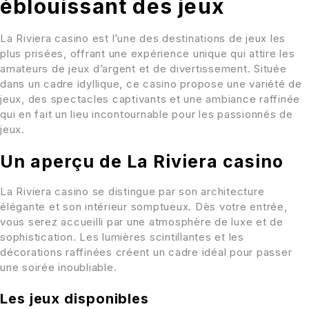
éblouissant des jeux
La Riviera casino est l’une des destinations de jeux les
plus prisées, offrant une expérience unique qui attire les
amateurs de jeux d’argent et de divertissement. Située
dans un cadre idyllique, ce casino propose une variété de
jeux, des spectacles captivants et une ambiance raffinée
qui en fait un lieu incontournable pour les passionnés de
jeux.
Un aperçu de La Riviera casino
La Riviera casino se distingue par son architecture
élégante et son intérieur somptueux. Dès votre entrée,
vous serez accueilli par une atmosphère de luxe et de
sophistication. Les lumières scintillantes et les
décorations raffinées créent un cadre idéal pour passer
une soirée inoubliable.
Les jeux disponibles