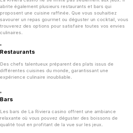
abrite également plusieurs restaurants et bars qui
proposent une cuisine raffinée. Que vous souhaitiez
savourer un repas gourmet ou déguster un cocktail, vous
trouverez des options pour satisfaire toutes vos envies
culinaires.
Restaurants
Des chefs talentueux préparent des plats issus de
différentes cuisines du monde, garantissant une
expérience culinaire inoubliable.
Bars
Les bars de La Riviera casino offrent une ambiance
relaxante où vous pouvez déguster des boissons de
qualité tout en profitant de la vue sur les jeux.