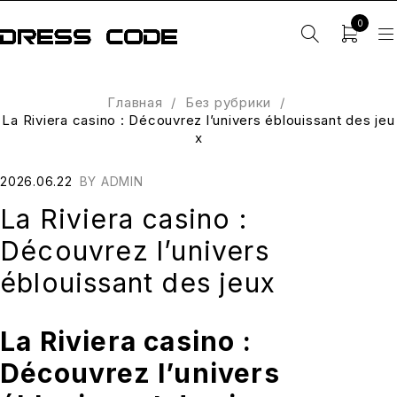
0
Главная
/
Без рубрики
/
La Riviera casino : Découvrez l’univers éblouissant des jeu
x
2026.06.22
BY
ADMIN
La Riviera casino :
Découvrez l’univers
éblouissant des jeux
La Riviera casino :
Découvrez l’univers