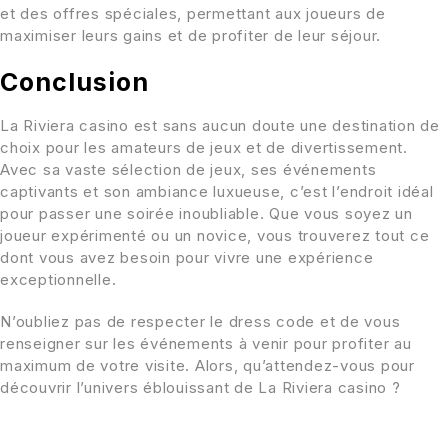
et des offres spéciales, permettant aux joueurs de
maximiser leurs gains et de profiter de leur séjour.
Conclusion
La Riviera casino est sans aucun doute une destination de
choix pour les amateurs de jeux et de divertissement.
Avec sa vaste sélection de jeux, ses événements
captivants et son ambiance luxueuse, c’est l’endroit idéal
pour passer une soirée inoubliable. Que vous soyez un
joueur expérimenté ou un novice, vous trouverez tout ce
dont vous avez besoin pour vivre une expérience
exceptionnelle.
N’oubliez pas de respecter le dress code et de vous
renseigner sur les événements à venir pour profiter au
maximum de votre visite. Alors, qu’attendez-vous pour
découvrir l’univers éblouissant de La Riviera casino ?