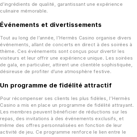
d’ingrédients de qualité, garantissant une expérience
culinaire mémorable.
Événements et divertissements
Tout au long de l’année, l’Hermès Casino organise divers
événements, allant de concerts en direct à des soirées à
thème. Ces événements sont conçus pour divertir les
visiteurs et leur offrir une expérience unique. Les soirées
de gala, en particulier, attirent une clientèle sophistiquée,
désireuse de profiter d’une atmosphère festive.
Un programme de fidélité attractif
Pour récompenser ses clients les plus fidèles, l’Hermès
Casino a mis en place un programme de fidélité attrayant.
Les membres peuvent bénéficier de réductions sur les
repas, des invitations à des événements exclusifs, et
même des offres personnalisées en fonction de leur
activité de jeu. Ce programme renforce le lien entre le