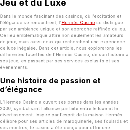
Jeu et du Luxe
Dans le monde fascinant des casinos, où l’excitation et
l’élégance se rencontrent, l’
Hermès Casino
se distingue
par son ambiance unique et son approche raffinée du jeu.
Ce lieu emblématique attire non seulement les amateurs
de jeux, mais aussi ceux qui recherchent une expérience
de luxe inégalée. Dans cet article, nous explorerons les
différentes facettes de l’Hermès Casino, de son histoire à
ses jeux, en passant par ses services exclusifs et ses
événements.
Une histoire de passion et
d’élégance
L’Hermès Casino a ouvert ses portes dans les années
2000, symbolisant l’alliance parfaite entre le luxe et le
divertissement. Inspiré par l’esprit de la maison Hermès,
célèbre pour ses articles de maroquinerie, ses foulards et
ses montres, le casino a été conçu pour offrir une