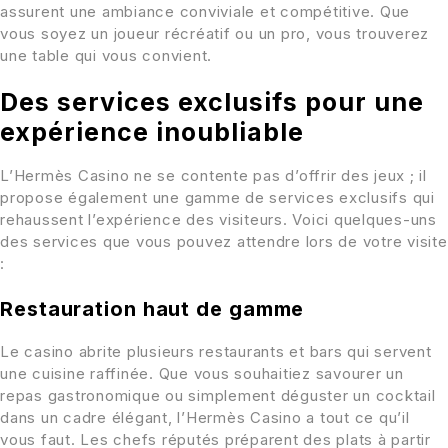
assurent une ambiance conviviale et compétitive. Que
vous soyez un joueur récréatif ou un pro, vous trouverez
une table qui vous convient.
Des services exclusifs pour une
expérience inoubliable
L’Hermès Casino ne se contente pas d’offrir des jeux ; il
propose également une gamme de services exclusifs qui
rehaussent l’expérience des visiteurs. Voici quelques-uns
des services que vous pouvez attendre lors de votre visite
:
Restauration haut de gamme
Le casino abrite plusieurs restaurants et bars qui servent
une cuisine raffinée. Que vous souhaitiez savourer un
repas gastronomique ou simplement déguster un cocktail
dans un cadre élégant, l’Hermès Casino a tout ce qu’il
vous faut. Les chefs réputés préparent des plats à partir