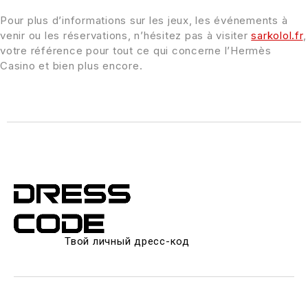
Pour plus d’informations sur les jeux, les événements à
venir ou les réservations, n’hésitez pas à visiter
sarkolol.fr
,
votre référence pour tout ce qui concerne l’Hermès
Casino et bien plus encore.
Твой личный дресс-код