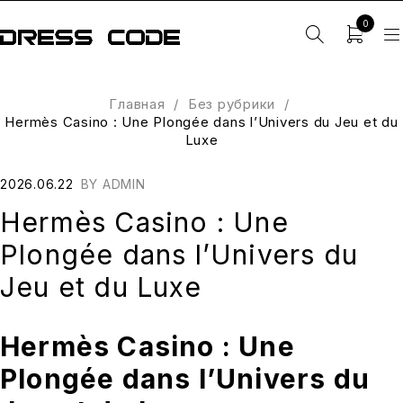
0
Главная
/
Без рубрики
/
Hermès Casino : Une Plongée dans l’Univers du Jeu et du
Luxe
2026.06.22
BY
ADMIN
Hermès Casino : Une
Plongée dans l’Univers du
Jeu et du Luxe
Hermès Casino : Une
Plongée dans l’Univers du