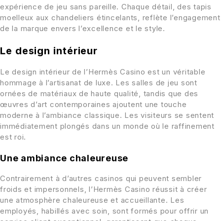
expérience de jeu sans pareille. Chaque détail, des tapis
moelleux aux chandeliers étincelants, reflète l’engagement
de la marque envers l’excellence et le style.
Le design intérieur
Le design intérieur de l’Hermès Casino est un véritable
hommage à l’artisanat de luxe. Les salles de jeu sont
ornées de matériaux de haute qualité, tandis que des
œuvres d’art contemporaines ajoutent une touche
moderne à l’ambiance classique. Les visiteurs se sentent
immédiatement plongés dans un monde où le raffinement
est roi.
Une ambiance chaleureuse
Contrairement à d’autres casinos qui peuvent sembler
froids et impersonnels, l’Hermès Casino réussit à créer
une atmosphère chaleureuse et accueillante. Les
employés, habillés avec soin, sont formés pour offrir un