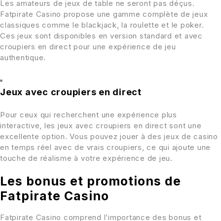
Les amateurs de jeux de table ne seront pas déçus.
Fatpirate Casino propose une gamme complète de jeux
classiques comme le blackjack, la roulette et le poker.
Ces jeux sont disponibles en version standard et avec
croupiers en direct pour une expérience de jeu
authentique.
Jeux avec croupiers en direct
Pour ceux qui recherchent une expérience plus
interactive, les jeux avec croupiers en direct sont une
excellente option. Vous pouvez jouer à des jeux de casino
en temps réel avec de vrais croupiers, ce qui ajoute une
touche de réalisme à votre expérience de jeu.
Les bonus et promotions de
Fatpirate Casino
Fatpirate Casino comprend l’importance des bonus et