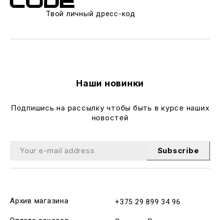
Твой личный дресс-код
Наши новинки
Подпишись на рассылку чтобы быть в курсе наших
новостей
Subscribe
Архив магазина
+375 29 899 34 96