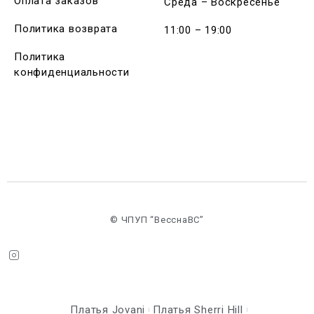
Оплата заказов
Среда – Воскресенье
Политика возврата
11:00 – 19:00
Политика
конфиденциальности
© ЧПУП “ВесснаВС”
Платья Jovani
Платья Sherri Hill