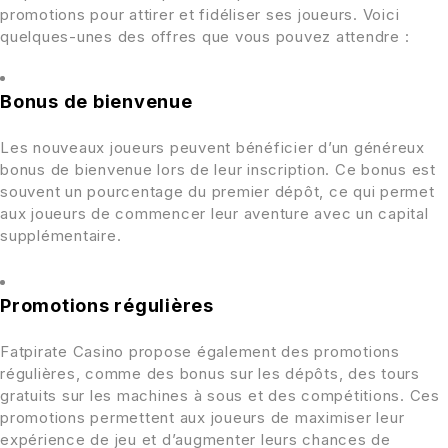
promotions pour attirer et fidéliser ses joueurs. Voici
quelques-unes des offres que vous pouvez attendre :
Bonus de bienvenue
Les nouveaux joueurs peuvent bénéficier d’un généreux
bonus de bienvenue lors de leur inscription. Ce bonus est
souvent un pourcentage du premier dépôt, ce qui permet
aux joueurs de commencer leur aventure avec un capital
supplémentaire.
Promotions régulières
Fatpirate Casino propose également des promotions
régulières, comme des bonus sur les dépôts, des tours
gratuits sur les machines à sous et des compétitions. Ces
promotions permettent aux joueurs de maximiser leur
expérience de jeu et d’augmenter leurs chances de