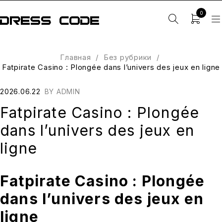
0
Главная
/
Без рубрики
/
Fatpirate Casino : Plongée dans l’univers des jeux en ligne
2026.06.22
BY
ADMIN
Fatpirate Casino : Plongée
dans l’univers des jeux en
ligne
Fatpirate Casino : Plongée
dans l’univers des jeux en
ligne