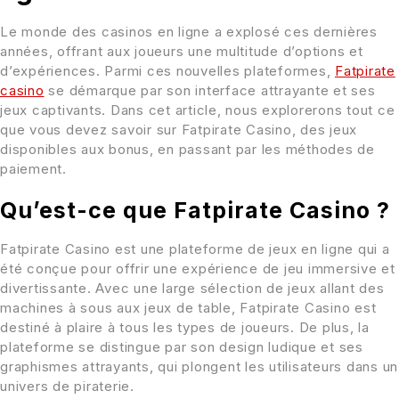
Le monde des casinos en ligne a explosé ces dernières
années, offrant aux joueurs une multitude d’options et
d’expériences. Parmi ces nouvelles plateformes,
Fatpirate
casino
se démarque par son interface attrayante et ses
jeux captivants. Dans cet article, nous explorerons tout ce
que vous devez savoir sur Fatpirate Casino, des jeux
disponibles aux bonus, en passant par les méthodes de
paiement.
Qu’est-ce que Fatpirate Casino ?
Fatpirate Casino est une plateforme de jeux en ligne qui a
été conçue pour offrir une expérience de jeu immersive et
divertissante. Avec une large sélection de jeux allant des
machines à sous aux jeux de table, Fatpirate Casino est
destiné à plaire à tous les types de joueurs. De plus, la
plateforme se distingue par son design ludique et ses
graphismes attrayants, qui plongent les utilisateurs dans un
univers de piraterie.