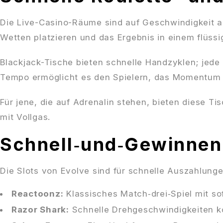
Die Live-Casino-Räume sind auf Geschwindigkeit au
Wetten platzieren und das Ergebnis in einem flüss
Blackjack-Tische bieten schnelle Handzyklen; jed
Tempo ermöglicht es den Spielern, das Momentum au
Für jene, die auf Adrenalin stehen, bieten diese 
mit Vollgas.
Schnell‑und‑Gewinnen:
Die Slots von Evolve sind für schnelle Auszahlunge
Reactoonz:
Klassisches Match‑drei‑Spiel mit so
Razor Shark:
Schnelle Drehgeschwindigkeiten kom