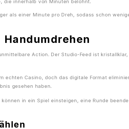
 die innerhalb von Minuten belohnt.
niger als einer Minute pro Dreh, sodass schon weni
im Handumdrehen
mittelbare Action. Der Studio-Feed ist kristallklar,
m echten Casino, doch das digitale Format eliminie
ebnis gesehen haben.
e können in ein Spiel einsteigen, eine Runde been
ählen