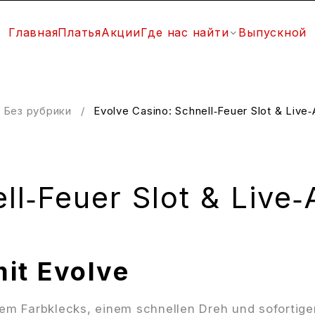
Главная
Платья
Акции
Где нас найти
Выпускной
Без рубрики
/
Evolve Casino: Schnell‑Feuer Slot & Live
ll‑Feuer Slot & Live
mit Evolve
inem Farbklecks, einem schnellen Dreh und sofortig