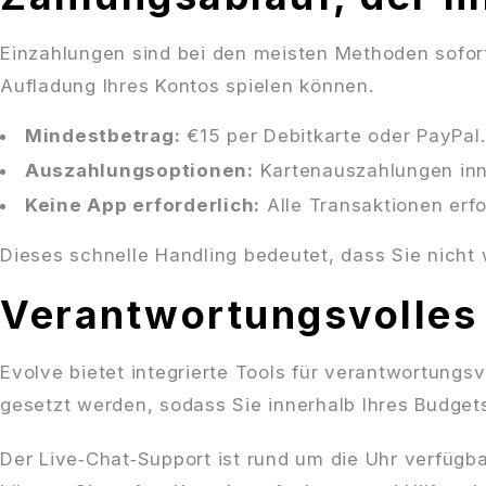
Einzahlungen sind bei den meisten Methoden sofo
Aufladung Ihres Kontos spielen können.
Mindestbetrag:
€15 per Debitkarte oder PayPal.
Auszahlungsoptionen:
Kartenauszahlungen inn
Keine App erforderlich:
Alle Transaktionen erfo
Dieses schnelle Handling bedeutet, dass Sie nicht 
Verantwortungsvolles 
Evolve bietet integrierte Tools für verantwortungs
gesetzt werden, sodass Sie innerhalb Ihres Budgets
Der Live‑Chat‑Support ist rund um die Uhr verfügba